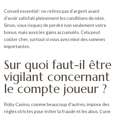
Conseil essentiel : ne retirez pas d’argent avant
d’avoir satisfait pleinement les conditions de mise.
Sinon, vous risquez de perdre non seulement votre
bonus, mais aussi les gains accumulés. Cela peut
coûter cher, surtout si vous avez misé des sommes
importantes.
Sur quoi faut-il être
vigilant concernant
le compte joueur ?
Roby Casino, comme beaucoup d’autres, impose des
règles strictes pour éviter la fraude et les abus. L’une