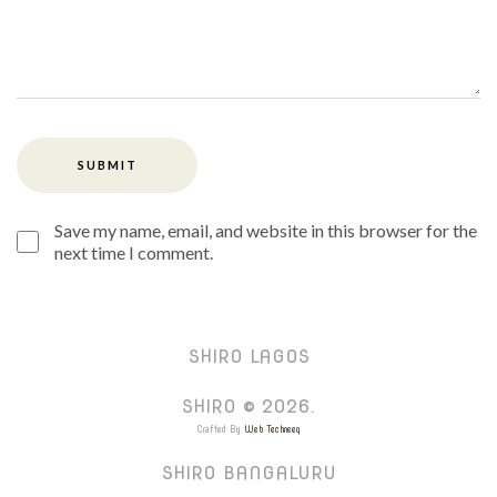
Save my name, email, and website in this browser for the
next time I comment.
SHIRO LAGOS
SHIRO © 2026.
Crafted By
Web Techneeq
SHIRO BANGALURU