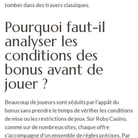
tomber dans des travers classiques.
Pourquoi faut-il
analyser les
conditions des
bonus avant de
jouer ?
Beaucoup de joueurs sont séduits par l’appât du
bonus sans prendre le temps de vérifier les conditions
de mise ou les restrictions de jeux. Sur Roby Casino,
comme sur de nombreux sites, chaque offre
s’accompagne d’un ensemble de règles précises. Par