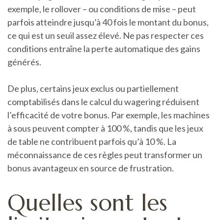
exemple, le rollover – ou conditions de mise – peut
parfois atteindre jusqu’à 40 fois le montant du bonus,
ce qui est un seuil assez élevé. Ne pas respecter ces
conditions entraîne la perte automatique des gains
générés.
De plus, certains jeux exclus ou partiellement
comptabilisés dans le calcul du wagering réduisent
l’efficacité de votre bonus. Par exemple, les machines
à sous peuvent compter à 100 %, tandis que les jeux
de table ne contribuent parfois qu’à 10 %. La
méconnaissance de ces règles peut transformer un
bonus avantageux en source de frustration.
Quelles sont les