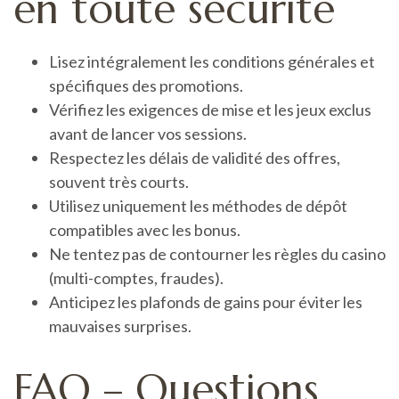
en toute sécurité
Lisez intégralement les conditions générales et
spécifiques des promotions.
Vérifiez les exigences de mise et les jeux exclus
avant de lancer vos sessions.
Respectez les délais de validité des offres,
souvent très courts.
Utilisez uniquement les méthodes de dépôt
compatibles avec les bonus.
Ne tentez pas de contourner les règles du casino
(multi-comptes, fraudes).
Anticipez les plafonds de gains pour éviter les
mauvaises surprises.
FAQ – Questions