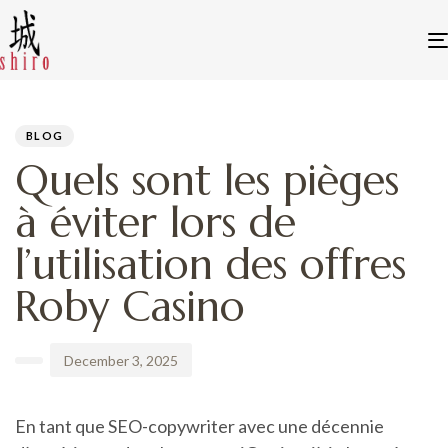
PUBLISHED
Author
Published
IN:
on:
BLOG
Quels sont les pièges
à éviter lors de
l’utilisation des offres
Roby Casino
December 3, 2025
En tant que SEO-copywriter avec une décennie