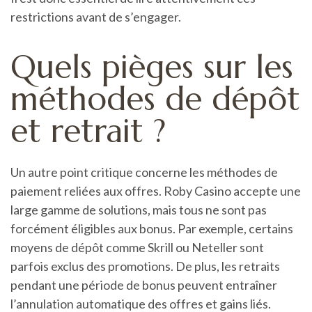
restrictions avant de s’engager.
Quels pièges sur les
méthodes de dépôt
et retrait ?
Un autre point critique concerne les méthodes de
paiement reliées aux offres. Roby Casino accepte une
large gamme de solutions, mais tous ne sont pas
forcément éligibles aux bonus. Par exemple, certains
moyens de dépôt comme Skrill ou Neteller sont
parfois exclus des promotions. De plus, les retraits
pendant une période de bonus peuvent entraîner
l’annulation automatique des offres et gains liés.