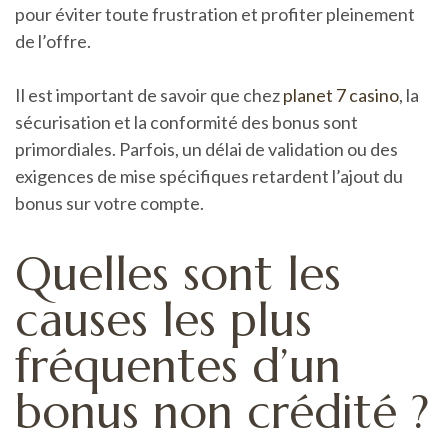
pour éviter toute frustration et profiter pleinement
de l’offre.
Il est important de savoir que chez
planet 7 casino
, la
sécurisation et la conformité des bonus sont
primordiales. Parfois, un délai de validation ou des
exigences de mise spécifiques retardent l’ajout du
bonus sur votre compte.
Quelles sont les
causes les plus
fréquentes d’un
bonus non crédité ?