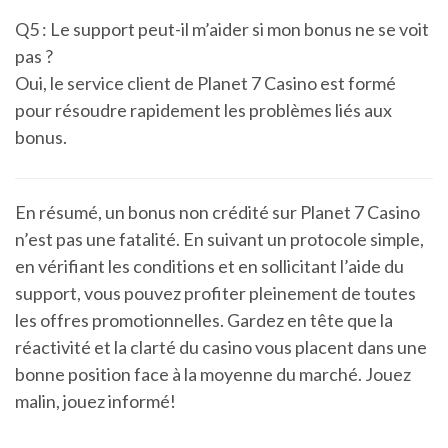
Q5 : Le support peut-il m’aider si mon bonus ne se voit
pas ?
Oui, le service client de Planet 7 Casino est formé
pour résoudre rapidement les problèmes liés aux
bonus.
En résumé, un bonus non crédité sur Planet 7 Casino
n’est pas une fatalité. En suivant un protocole simple,
en vérifiant les conditions et en sollicitant l’aide du
support, vous pouvez profiter pleinement de toutes
les offres promotionnelles. Gardez en tête que la
réactivité et la clarté du casino vous placent dans une
bonne position face à la moyenne du marché. Jouez
malin, jouez informé!