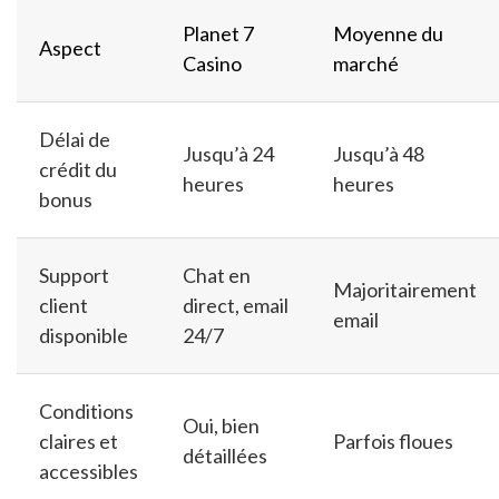
Planet 7
Moyenne du
Aspect
Casino
marché
Délai de
Jusqu’à 24
Jusqu’à 48
crédit du
heures
heures
bonus
Support
Chat en
Majoritairement
client
direct, email
email
disponible
24/7
Conditions
Oui, bien
claires et
Parfois floues
détaillées
accessibles