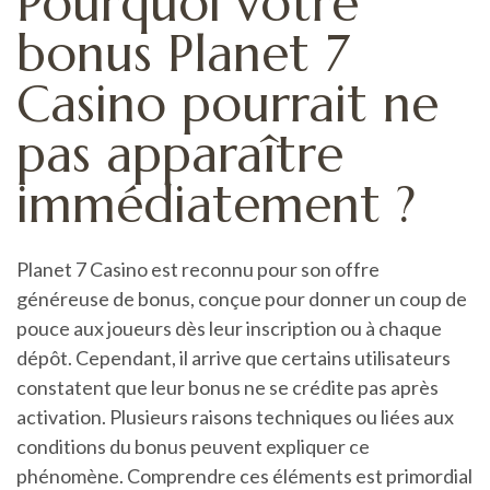
Pourquoi votre
bonus Planet 7
Casino pourrait ne
pas apparaître
immédiatement ?
Planet 7 Casino est reconnu pour son offre
généreuse de bonus, conçue pour donner un coup de
pouce aux joueurs dès leur inscription ou à chaque
dépôt. Cependant, il arrive que certains utilisateurs
constatent que leur bonus ne se crédite pas après
activation. Plusieurs raisons techniques ou liées aux
conditions du bonus peuvent expliquer ce
phénomène. Comprendre ces éléments est primordial